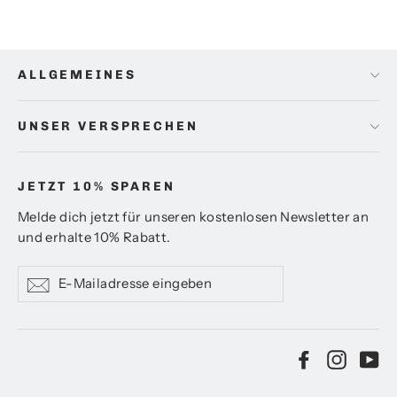
ALLGEMEINES
UNSER VERSPRECHEN
JETZT 10% SPAREN
Melde dich jetzt für unseren kostenlosen Newsletter an
und erhalte 10% Rabatt.
E-
Abonnieren
Mailadresse
eingeben
Facebook
Instag
Yo